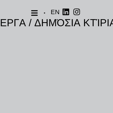
EN
Ε
Ρ
Γ
Α
/
Δ
Η
Μ
Ό
Σ
Ι
Α
Κ
Τ
Ί
Ρ
Ι