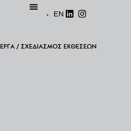
EN
Ε
Ρ
Γ
Α
/
Σ
Χ
Ε
Δ
Ι
Α
Σ
Μ
Ό
Σ
Ε
Κ
Θ
Έ
Σ
Ε
Ω
Ν